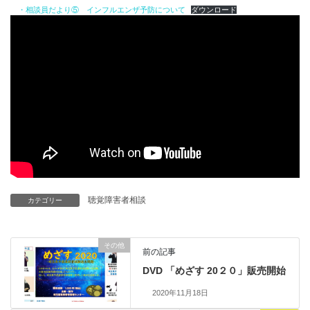
・相談員だより⑤ インフルエンザ予防について
ダウンロード
聴覚障害者相談
カテゴリー
その他
前の記事
DVD 「めざす 20２０」販売開始
2020年11月18日