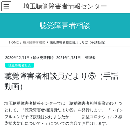
コ
ナ
埼玉聴覚障害者情報センター
ン
ビ
テ
ゲ
ン
ー
聴覚障害者相談
ツ
シ
へ
ョ
ス
ン
HOME
聴覚障害者相談
聴覚障害者相談員だより⑤（手話動画）
キ
に
ッ
移
プ
動
2020年12月1日
/ 最終更新日時 :
2021年1月31日
管理者
聴覚障害者相談
聴覚障害者相談員だより⑤（手話
動画）
埼玉聴覚障害者情報センターでは、聴覚障害者相談事業のひとつ
として、『聴覚障害者相談員だより⑤』を発行します。 「～イン
フルエンザ予防接種は受けましたか～ ～新型コロナウィルス感
染拡大防止について～」についての内容でお届けします。