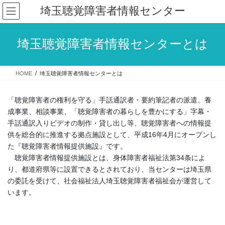
コ
ナ
埼玉聴覚障害者情報センター
ン
ビ
テ
ゲ
ン
ー
埼玉聴覚障害者情報センターとは
ツ
シ
へ
ョ
ス
ン
HOME
埼玉聴覚障害者情報センターとは
キ
に
ッ
移
プ
動
「聴覚障害者の権利を守る」手話通訳者・要約筆記者の派遣、養
成事業、相談事業、「聴覚障害者の暮らしを豊かにする」字幕・
手話通訳入りビデオの制作・貸し出し等、聴覚障害者への情報提
供を総合的に推進する拠点施設として、平成16年4月にオープンし
た『聴覚障害者情報提供施設』です。
聴覚障害者情報提供施設とは、身体障害者福祉法第34条によ
り、都道府県等に設置できるとされており、当センターは埼玉県
の委託を受けて、社会福祉法人埼玉聴覚障害者福祉会が運営して
います。