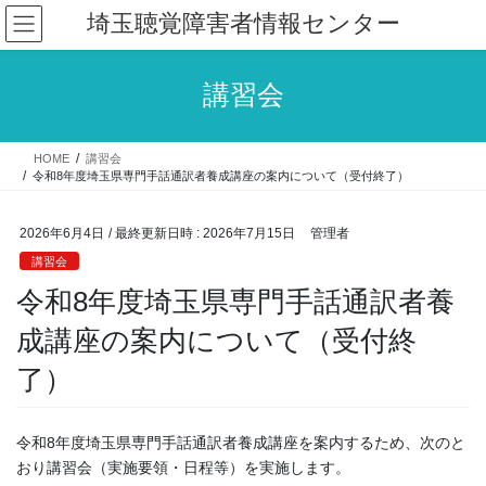
コ
ナ
埼玉聴覚障害者情報センター
ン
ビ
テ
ゲ
ン
ー
講習会
ツ
シ
へ
ョ
ス
ン
HOME
講習会
キ
に
令和8年度埼玉県専門手話通訳者養成講座の案内について（受付終了）
ッ
移
プ
動
2026年6月4日
/ 最終更新日時 :
2026年7月15日
管理者
講習会
令和8年度埼玉県専門手話通訳者養
成講座の案内について（受付終
了）
令和8年度埼玉県専門手話通訳者養成講座を案内するため、次のと
おり講習会（実施要領・日程等）を実施します。